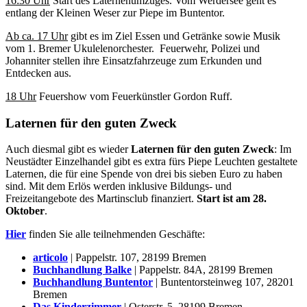
16:30 Uhr
Start des Laternenumzuges. Vom Werdersee geht es
entlang der Kleinen Weser zur Piepe im Buntentor.
Ab ca. 17 Uhr
gibt es im Ziel Essen und Getränke sowie Musik
vom 1. Bremer Ukulelenorchester. Feuerwehr, Polizei und
Johanniter stellen ihre Einsatzfahrzeuge zum Erkunden und
Entdecken aus.
18 Uhr
Feuershow vom Feuerkünstler Gordon Ruff.
Laternen für den guten Zweck
Auch diesmal gibt es wieder
Laternen für den guten Zweck
: Im
Neustädter Einzelhandel gibt es extra fürs Piepe Leuchten gestaltete
Laternen, die für eine Spende von drei bis sieben Euro zu haben
sind. Mit dem Erlös werden inklusive Bildungs- und
Freizeitangebote des Martinsclub finanziert.
Start ist am 28.
Oktober
.
Hier
finden Sie alle teilnehmenden Geschäfte:
articolo
| Pappelstr. 107, 28199 Bremen
Buchhandlung Balke
| Pappelstr. 84A, 28199 Bremen
Buchhandlung Buntentor
| Buntentorsteinweg 107, 28201
Bremen
Das Kinderzimmer
| Osterstr. 5, 28199 Bremen