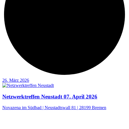
26. März 2026
Netzwerktreffen Neustadt 07. April 2026
Novazena im Südbad | Neustadtswall 81 | 28199 Bremen