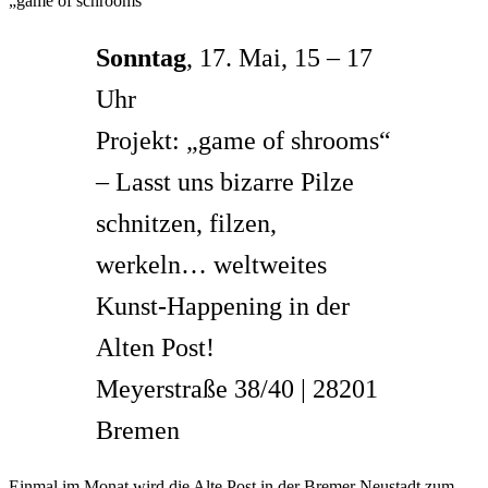
„game of schrooms“
Sonntag
, 17. Mai, 15 – 17
Uhr
Projekt: „game of shrooms“
– Lasst uns bizarre Pilze
schnitzen, filzen,
werkeln… weltweites
Kunst-Happening in der
Alten Post!
Meyerstraße 38/40 | 28201
Bremen
Einmal im Monat wird die Alte Post in der Bremer Neustadt zum