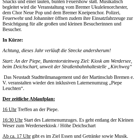
Snacks und einer lauten, bunten Feuershow statt. Musikalisch
begleitet wird die Veranstaltung vom Bremer Ukulelenorchester,
dem Chor Neue Pop und dem Bremer Kneipenchor. Polizei,
Feuerwehr und Johanniter öffnen zudem ihre Einsatzfahrzeuge zur
Besichtigung für alle großen und kleinen Besucherinnen und
Besucher.
In Kürze:
Achtung, dieses Jahr verläuft die Strecke andersherum!
Start:
An der Piepe, Buntentorsteinweg Ziel:
Kiosk am Werdersee,
beim Deichschart, unweit der Straßenbahnhaltestelle „Kirchweg“
Das Neustadt Stadtteilmanagement und der Martinsclub Bremen e.
V. veranstalten wieder den inklusiven Laternenumzug „Piepe
Leuchten“.
Der zeitliche Ablaufplan:
16 Uhr
Treffen an der Piepe.
16:30 Uhr
Start des Laternenumzuges. Es geht entlang der Kleinen
Weser zum Werderseekiosk / Höhe Deichschart
Ab ca. 17 Uhr
gibt es im Ziel Essen und Getränke sowie Musik.