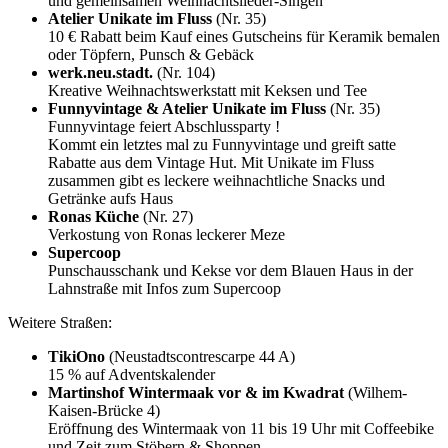
und gemeinsamen Weihnachtslieder-Singen
Atelier Unikate im Fluss
(Nr. 35)
10 € Rabatt beim Kauf eines Gutscheins für Keramik bemalen
oder Töpfern, Punsch & Gebäck
werk.neu.stadt.
(Nr. 104)
Kreative Weihnachtswerkstatt mit Keksen und Tee
Funnyvintage & Atelier Unikate im Fluss
(Nr. 35)
Funnyvintage feiert Abschlussparty !
Kommt ein letztes mal zu Funnyvintage und greift satte
Rabatte aus dem Vintage Hut. Mit Unikate im Fluss
zusammen gibt es leckere weihnachtliche Snacks und
Getränke aufs Haus
Ronas Küche
(Nr. 27)
Verkostung von Ronas leckerer Meze
Supercoop
Punschausschank und Kekse vor dem Blauen Haus in der
Lahnstraße mit Infos zum Supercoop
Weitere Straßen:
TikiOno
(Neustadtscontrescarpe 44 A)
15 % auf Adventskalender
Martinshof Wintermaak vor & im Kwadrat
(Wilhem-
Kaisen-Brücke 4)
Eröffnung des Wintermaak von 11 bis 19 Uhr mit Coffeebike
und Zeit zum Stöbern & Shoppen