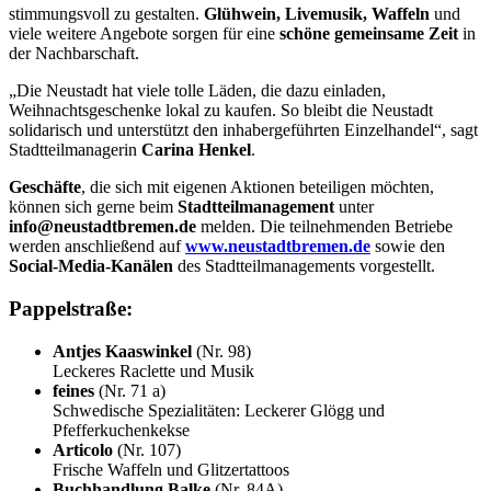
stimmungsvoll zu gestalten.
Glühwein, Livemusik, Waffeln
und
viele weitere Angebote sorgen für eine
schöne gemeinsame Zeit
in
der Nachbarschaft.
„Die Neustadt hat viele tolle Läden, die dazu einladen,
Weihnachtsgeschenke lokal zu kaufen. So bleibt die Neustadt
solidarisch und unterstützt den inhabergeführten Einzelhandel“, sagt
Stadtteilmanagerin
Carina Henkel
.
Geschäfte
, die sich mit eigenen Aktionen beteiligen möchten,
können sich gerne beim
Stadtteilmanagement
unter
info@neustadtbremen.de
melden. Die teilnehmenden Betriebe
werden anschließend auf
www.neustadtbremen.de
sowie den
Social-Media-Kanälen
des Stadtteilmanagements vorgestellt.
Pappelstraße:
Antjes Kaaswinkel
(Nr. 98)
Leckeres Raclette und Musik
feines
(Nr. 71 a)
Schwedische Spezialitäten: Leckerer Glögg und
Pfefferkuchenkekse
Articolo
(Nr. 107)
Frische Waffeln und Glitzertattoos
Buchhandlung Balke
(Nr. 84A)