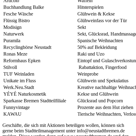
Articolo
Waffeln
Buchhandlung Balke
Hitsterspielen
Fesche Wäsche
Glühwein & Kekse
Flüssig Bistro
Glühweinfass vor der Tür
Modisign
Sekt
Naturwerk
Sekt, Glücksrad, Handmassag
Puramila
Spanische Weihnachten
Recyclingbörse Neustadt
50% auf Bekleidung
Ronas Meze
Raki und Uzo
Reformhaus Epken
Eintopf und Gulaschverkostu
Stilvoll
Rabattaktion, Fingerfood
TUF Weinladen
Weinprobe
Unikate im Fluss
Glühwein und Spekulatius
Werk.Neu.Stadt
Kreative nachhaltige Weihnach
YÉYÉ Naturkosmetik
Kekse und Glühwein
Sparkasse Bremen Stadtteilfiliale
Glücksrad und Popcorn
Funnyvintage
Prozente aus dem Hut ziehen
KAWAU
Tierische Weihnachten, Verlo
Geschäfte, die sich mit Aktionen beteiligen wollen, können sich
gerne beim Stadtteilmanagement unter info@neustadtbremen.de