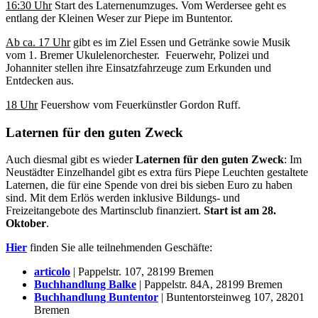
16:30 Uhr
Start des Laternenumzuges. Vom Werdersee geht es
entlang der Kleinen Weser zur Piepe im Buntentor.
Ab ca. 17 Uhr
gibt es im Ziel Essen und Getränke sowie Musik
vom 1. Bremer Ukulelenorchester. Feuerwehr, Polizei und
Johanniter stellen ihre Einsatzfahrzeuge zum Erkunden und
Entdecken aus.
18 Uhr
Feuershow vom Feuerkünstler Gordon Ruff.
Laternen für den guten Zweck
Auch diesmal gibt es wieder
Laternen für den guten Zweck
: Im
Neustädter Einzelhandel gibt es extra fürs Piepe Leuchten gestaltete
Laternen, die für eine Spende von drei bis sieben Euro zu haben
sind. Mit dem Erlös werden inklusive Bildungs- und
Freizeitangebote des Martinsclub finanziert.
Start ist am 28.
Oktober
.
Hier
finden Sie alle teilnehmenden Geschäfte:
articolo
| Pappelstr. 107, 28199 Bremen
Buchhandlung Balke
| Pappelstr. 84A, 28199 Bremen
Buchhandlung Buntentor
| Buntentorsteinweg 107, 28201
Bremen