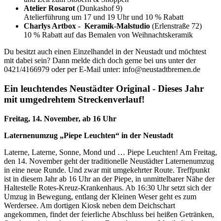
Atelier Rosarot
(Dunkashof 9)
Atelierführung um 17 und 19 Uhr und 10 % Rabatt
Charlys Artbox - Keramik-Malstudio
(Erlenstraße 72)
10 % Rabatt auf das Bemalen von Weihnachtskeramik
Du besitzt auch einen Einzelhandel in der Neustadt und möchtest
mit dabei sein? Dann melde dich doch gerne bei uns unter der
0421/4166979 oder per E-Mail unter: info@neustadtbremen.de
Ein leuchtendes Neustädter Original - Dieses Jahr
mit umgedrehtem Streckenverlauf!
Freitag, 14. November, ab 16 Uhr
Laternenumzug „Piepe Leuchten“ in der Neustadt
Laterne, Laterne, Sonne, Mond und … Piepe Leuchten! Am Freitag,
den 14. November geht der traditionelle Neustädter Laternenumzug
in eine neue Runde. Und zwar mit umgekehrter Route. Treffpunkt
ist in diesem Jahr ab 16 Uhr an der Piepe, in unmittelbarer Nähe der
Haltestelle Rotes-Kreuz-Krankenhaus. Ab 16:30 Uhr setzt sich der
Umzug in Bewegung, entlang der Kleinen Weser geht es zum
Werdersee. Am dortigen Kiosk neben dem Deichschart
angekommen, findet der feierliche Abschluss bei heißen Getränken,