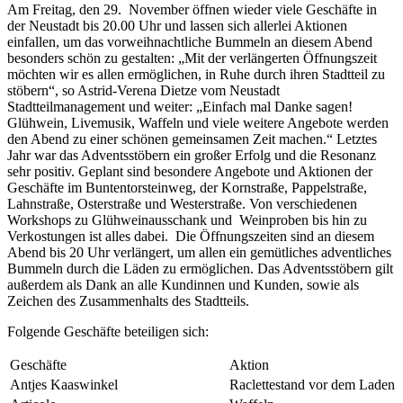
Am Freitag, den 29. November öffnen wieder viele Geschäfte in
der Neustadt bis 20.00 Uhr und lassen sich allerlei Aktionen
einfallen, um das vorweihnachtliche Bummeln an diesem Abend
besonders schön zu gestalten: „Mit der verlängerten Öffnungszeit
möchten wir es allen ermöglichen, in Ruhe durch ihren Stadtteil zu
stöbern“, so Astrid-Verena Dietze vom Neustadt
Stadtteilmanagement und weiter: „Einfach mal Danke sagen!
Glühwein, Livemusik, Waffeln und viele weitere Angebote werden
den Abend zu einer schönen gemeinsamen Zeit machen.“ Letztes
Jahr war das Adventsstöbern ein großer Erfolg und die Resonanz
sehr positiv. Geplant sind besondere Angebote und Aktionen der
Geschäfte im Buntentorsteinweg, der Kornstraße, Pappelstraße,
Lahnstraße, Osterstraße und Westerstraße. Von verschiedenen
Workshops zu Glühweinausschank und Weinproben bis hin zu
Verkostungen ist alles dabei. Die Öffnungszeiten sind an diesem
Abend bis 20 Uhr verlängert, um allen ein gemütliches adventliches
Bummeln durch die Läden zu ermöglichen. Das Adventsstöbern gilt
außerdem als Dank an alle Kundinnen und Kunden, sowie als
Zeichen des Zusammenhalts des Stadtteils.
Folgende Geschäfte beteiligen sich:
Geschäfte
Aktion
Antjes Kaaswinkel
Raclettestand vor dem Laden