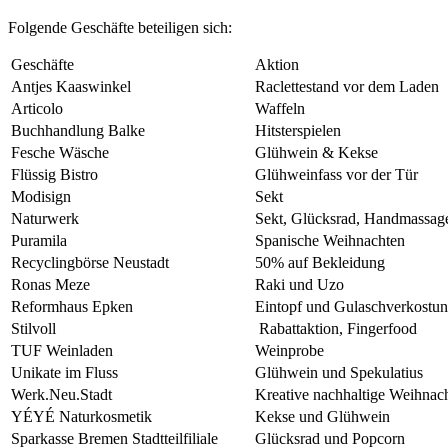
Folgende Geschäfte beteiligen sich:
Geschäfte
Aktion
Antjes Kaaswinkel
Raclettestand vor dem Laden
Articolo
Waffeln
Buchhandlung Balke
Hitsterspielen
Fesche Wäsche
Glühwein & Kekse
Flüssig Bistro
Glühweinfass vor der Tür
Modisign
Sekt
Naturwerk
Sekt, Glücksrad, Handmassag
Puramila
Spanische Weihnachten
Recyclingbörse Neustadt
50% auf Bekleidung
Ronas Meze
Raki und Uzo
Reformhaus Epken
Eintopf und Gulaschverkostu
Stilvoll
Rabattaktion, Fingerfood
TUF Weinladen
Weinprobe
Unikate im Fluss
Glühwein und Spekulatius
Werk.Neu.Stadt
Kreative nachhaltige Weihnach
YÉYÉ Naturkosmetik
Kekse und Glühwein
Sparkasse Bremen Stadtteilfiliale
Glücksrad und Popcorn