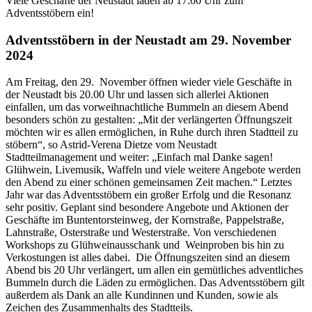
Viele Geschäfte der Neustadt laden ab 17.00 Uhr zum
Adventsstöbern ein!
Adventsstöbern in der Neustadt am 29. November
2024
Am Freitag, den 29. November öffnen wieder viele Geschäfte in
der Neustadt bis 20.00 Uhr und lassen sich allerlei Aktionen
einfallen, um das vorweihnachtliche Bummeln an diesem Abend
besonders schön zu gestalten: „Mit der verlängerten Öffnungszeit
möchten wir es allen ermöglichen, in Ruhe durch ihren Stadtteil zu
stöbern“, so Astrid-Verena Dietze vom Neustadt
Stadtteilmanagement und weiter: „Einfach mal Danke sagen!
Glühwein, Livemusik, Waffeln und viele weitere Angebote werden
den Abend zu einer schönen gemeinsamen Zeit machen.“ Letztes
Jahr war das Adventsstöbern ein großer Erfolg und die Resonanz
sehr positiv. Geplant sind besondere Angebote und Aktionen der
Geschäfte im Buntentorsteinweg, der Kornstraße, Pappelstraße,
Lahnstraße, Osterstraße und Westerstraße. Von verschiedenen
Workshops zu Glühweinausschank und Weinproben bis hin zu
Verkostungen ist alles dabei. Die Öffnungszeiten sind an diesem
Abend bis 20 Uhr verlängert, um allen ein gemütliches adventliches
Bummeln durch die Läden zu ermöglichen. Das Adventsstöbern gilt
außerdem als Dank an alle Kundinnen und Kunden, sowie als
Zeichen des Zusammenhalts des Stadtteils.